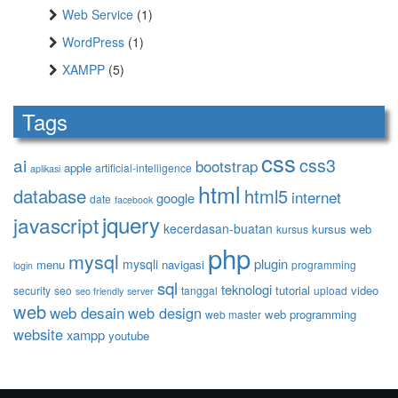
Web Service
(1)
WordPress
(1)
XAMPP
(5)
Tags
css
ai
css3
bootstrap
apple
artificial-intelligence
aplikasi
html
database
html5
internet
google
date
facebook
jquery
javascript
kecerdasan-buatan
kursus web
kursus
php
mysql
plugin
mysqli
menu
navigasi
programming
login
sql
teknologi
tutorial
video
security
seo
tanggal
upload
seo friendly
server
web
web desain
web design
web programming
web master
website
xampp
youtube