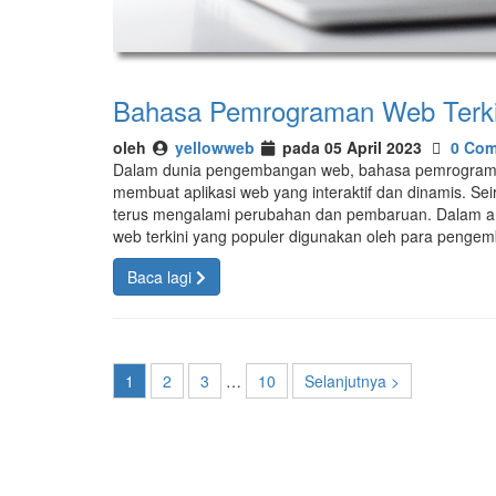
Bahasa Pemrograman Web Terki
oleh
yellowweb
pada 05 April 2023
0 Co
Dalam dunia pengembangan web, bahasa pemrograman
membuat aplikasi web yang interaktif dan dinamis. S
terus mengalami perubahan dan pembaruan. Dalam ar
web terkini yang populer digunakan oleh para penge
Baca lagi
1
2
3
…
10
Selanjutnya >