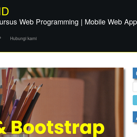
ID
ursus Web Programming | Mobile Web Apps 
P
Hubungi kami
S
fo