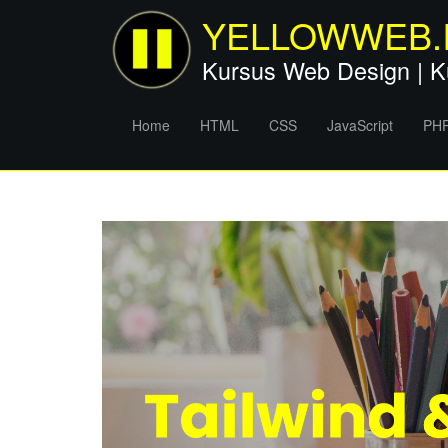
YELLOWWEB.
Kursus Web Design | K
Home
HTML
CSS
JavaScript
PH