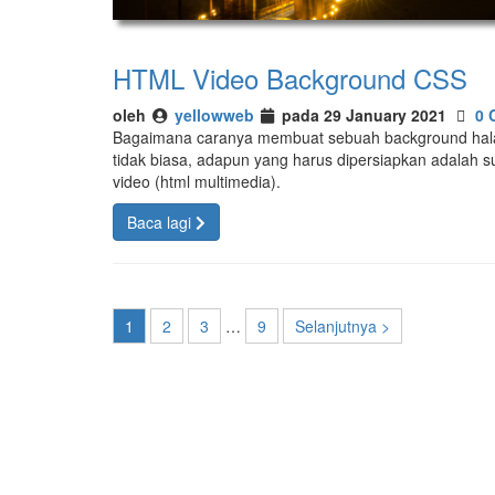
HTML Video Background CSS
oleh
yellowweb
pada 29 January 2021
0 
Bagaimana caranya membuat sebuah background hal
tidak biasa, adapun yang harus dipersiapkan adalah 
video (html multimedia).
Baca lagi
1
2
3
…
9
Selanjutnya >