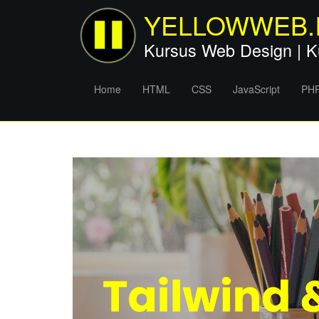
YELLOWWEB.
Kursus Web Design | K
Home
HTML
CSS
JavaScript
PH