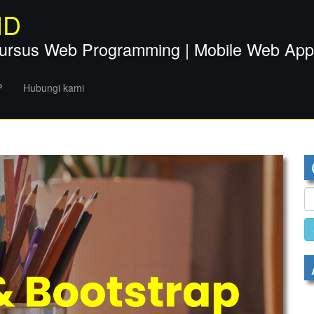
ID
ursus Web Programming | Mobile Web Apps 
P
Hubungi kami
S
fo