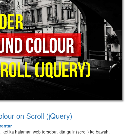
our on Scroll (jQuery)
entar
tika halaman web tersebut kita gulir (scroll) ke bawah,