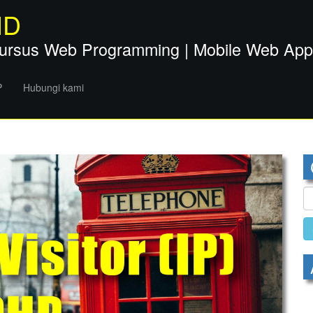
ID
ursus Web Programming | Mobile Web Apps 
P
Hubungi kami
S
fo