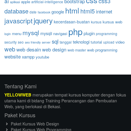
ai
css3
bootstrap
apple
artificial-intelligence
aplikasi
html
database
html5
internet
google
date
facebook
jquery
javascript
kecerdasan-buatan
kursus web
kursus
php
mysql
plugin
mysqli
menu
navigasi
programming
login
sql
teknologi
tutorial
video
security
seo
tanggal
upload
seo friendly
server
web
web desain
web design
web programming
web master
website
xampp
youtube
Tentang Kami
YELLOWWEB
merupakan tempat kursus komputer dengan fokus
utama kami di bidang Training Perancangan dan Pembuatan
Web, yang berlokasi di Bekasi.
Paket Kursus
Paket Kursus Web Design
Paket Kursus Web Programming