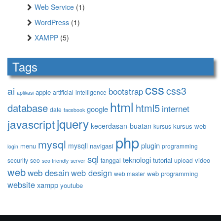
Web Service
(1)
WordPress
(1)
XAMPP
(5)
Tags
css
ai
css3
bootstrap
apple
artificial-intelligence
aplikasi
html
database
html5
internet
google
date
facebook
jquery
javascript
kecerdasan-buatan
kursus web
kursus
php
mysql
plugin
mysqli
menu
navigasi
programming
login
sql
teknologi
tutorial
video
security
seo
tanggal
upload
seo friendly
server
web
web desain
web design
web programming
web master
website
xampp
youtube