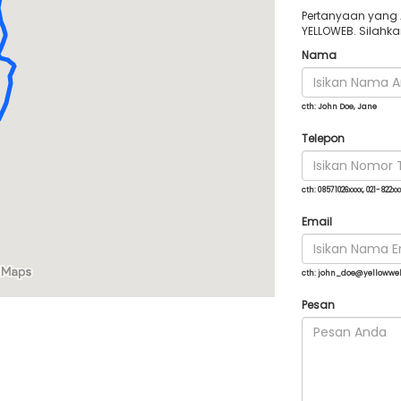
Pertanyaan yang
YELLOWEB. Silahka
Nama
cth: John Doe, Jane
Telepon
cth: 08571026xxxx, 021-822xx
Email
cth:
john_doe@yellowwe
Pesan