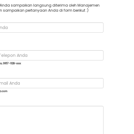
 Anda sampaikan langsung diterima oleh Manajemen
n sampaikan pertanyaan Anda di form berikut :)
xx, 0857-1026-xxxx
b.com