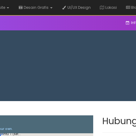
ite
Desain Grafis
UI/UX Design
Lokasi
Bl
Inform
Hubung