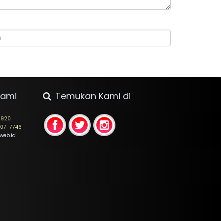
Kami
Temukan Kami di
6920
707-7746
wweb.id